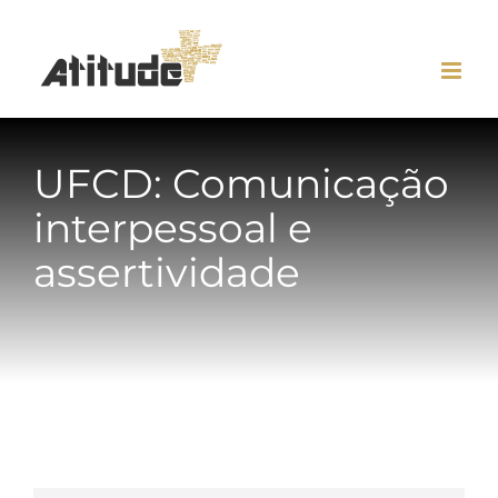
Skip
to
content
UFCD: Comunicação
interpessoal e
assertividade